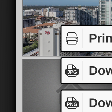
Prin
Dow
JPG
Dow
PNG