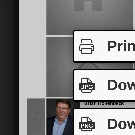
Prin
Dow
JPG
Dow
PNG