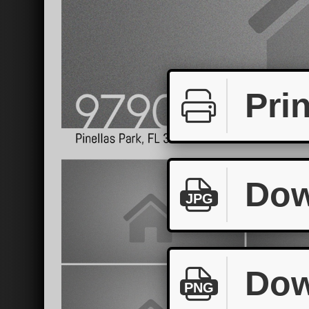
Prin
Dow
JPG
Dow
PNG