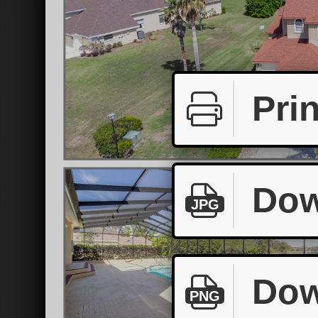
Prin
Dow
JPG
Dow
PNG