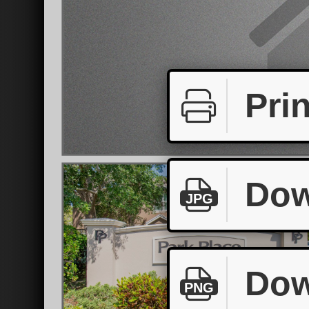
Prin
Dow
JPG
Dow
PNG