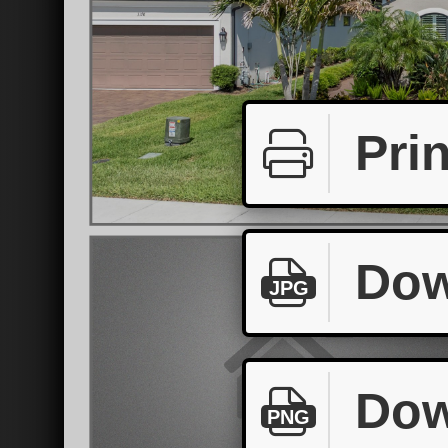
Prin
Dow
JPG
Dow
PNG