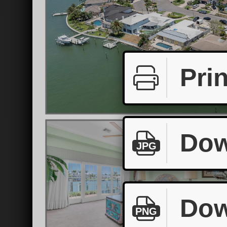
Prin
Dow
JPG
Dow
PNG