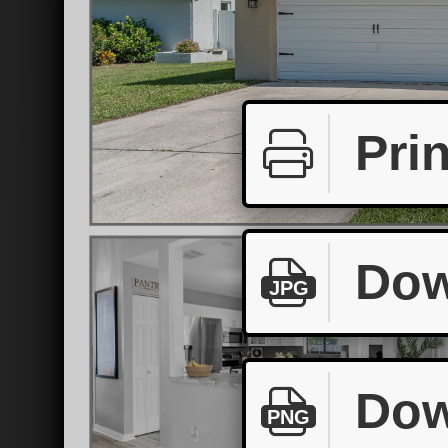
Prin
Dow
JPG
Dow
PNG