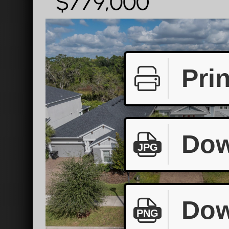
Prin
Dow
JPG
Dow
PNG