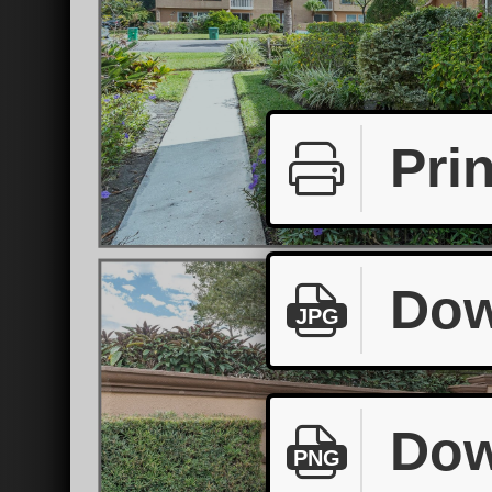
Prin
Dow
JPG
Dow
PNG