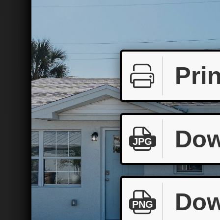
Prin
Dow
JPG
Dow
PNG