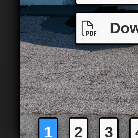
Dow
1
2
3